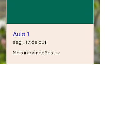
Aula 1
seg., 17 de out.
Mais informações
Saiba mais
Contatos
Chat Online
: Clique no símbolo no canto
inferior direito
Telefone
:
+55 84 999113763